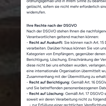
ordnungsgemäß und in Ihrem Sinne zu beantwort
gelöscht, sofern sie nicht mehr erforderlich si
widerrufen.
Ihre Rechte nach der DSGVO
Nach der DSGVO stehen Ihnen die nachfolgend a
Verantwortlichen geltend machen können:
-
Recht auf Auskunft:
Sie können nach Art. 15
verarbeiten. Darüber hinaus können Sie von un
Kategorien von Empfängern, gegenüber denen I
Berichtigung, Löschung, Einschränkung der Ver
diese nicht bei uns erhoben wurden, verlangen.
eine internationale Organisation übermittelt wu
Zusammenhang mit der Übermittlung zu erhalt
-
Recht auf Berichtigung:
Gemäß Art. 16 DSGVO 
und Sie betreffenden personenbezogenen Date
-
Recht auf Löschung:
Gemäß Art. 17 DSGVO ste
soweit wir deren Verarbeitung nicht zu folge
- zur Erfüllung einer rechtlichen Verpflichtun