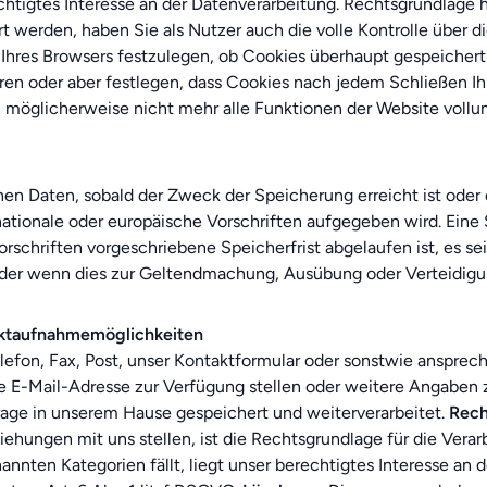
igtes Interesse an der Datenverarbeitung. Rechtsgrundlage hierf
 werden, haben Sie als Nutzer auch die volle Kontrolle über 
n Ihres Browsers festzulegen, ob Cookies überhaupt gespeicher
ren oder aber festlegen, dass Cookies nach jedem Schließen I
n möglicherweise nicht mehr alle Funktionen der Website voll
en Daten, sobald der Zweck der Speicherung erreicht ist oder 
nationale oder europäische Vorschriften aufgegeben wird. Eine 
rschriften vorgeschriebene Speicherfrist abgelaufen ist, es se
der wenn dies zur Geltendmachung, Ausübung oder Verteidigun
aktaufnahmemöglichkeiten
elefon, Fax, Post, unser Kontaktformular oder sonstwie anspr
 E-Mail-Adresse zur Verfügung stellen oder weitere Angaben z
rage in unserem Hause gespeichert und weiterverarbeitet.
Rech
ehungen mit uns stellen, ist die Rechtsgrundlage für die Verarbe
annten Kategorien fällt, liegt unser berechtigtes Interesse an d